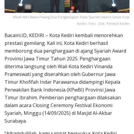
Mbak Wali Bawa Pulang Dua Penghargaan Pada Syariah Award untuk Kota
Kediri. Foto : Dok. Pemkot Kediri
Bacaini.ID, KEDIRI – Kota Kediri kembali menorehkan
prestasi gemilang. Kali ini, Kota Kediri berhasil
memborong dua penghargaan di ajang Syariah Award
Provinsi Jawa Timur Tahun 2025. Penghargaan
diterima langsung oleh Wali Kota Kediri Vinanda
Prameswati yang diserahkan oleh Gubernur Jawa
Timur Khofifah Indar Parawansa didampingi Kepala
Perwakilan Bank Indonesia (KPwBI) Provinsi Jawa
Timur Ibrahim. Pemberian penghargaan dilaksakan
dalam acara Closing Ceremony Festival Ekonomi
Syariah, Minggu (14/09/2025) di Masjid Al-Akbar
Surabaya.
“Alhamdulillah, kami sangat bersyukur Kota Kediri