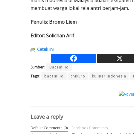
manis Indonesia di Malaysia adalah ekspansi
membuat warga lokal rela antri berjam-jam.
Penulis: Bromo Liem
Editor: Solichan Arif
Cetak ini
Sumber:
Bacaini.id
Tags:
bacaini.id
chikuro
kuliner Indonesia
Leave a reply
Default Comments (0)
Facebook Comments