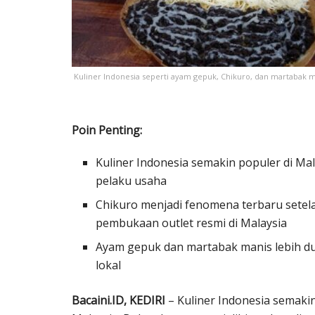
Kuliner Indonesia seperti ayam gepuk, Chikuro, dan martabak m
Poin Penting:
Kuliner Indonesia semakin populer di Ma
pelaku usaha
Chikuro menjadi fenomena terbaru setela
pembukaan outlet resmi di Malaysia
Ayam gepuk dan martabak manis lebih d
lokal
Bacaini.ID, KEDIRI
– Kuliner Indonesia semaki