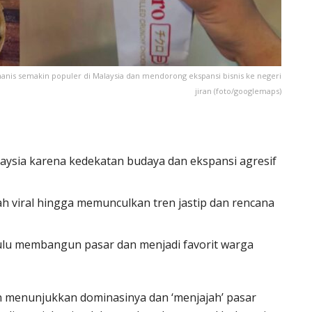
anis semakin populer di Malaysia dan mendorong ekspansi bisnis ke negeri
jiran (foto/googlemaps)
laysia karena kedekatan budaya dan ekspansi agresif
h viral hingga memunculkan tren jastip dan rencana
ulu membangun pasar dan menjadi favorit warga
n menunjukkan dominasinya dan ‘menjajah’ pasar