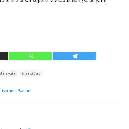
 franchise besar seperti Martabak Bangka 66 yang
Malaysia
martabak