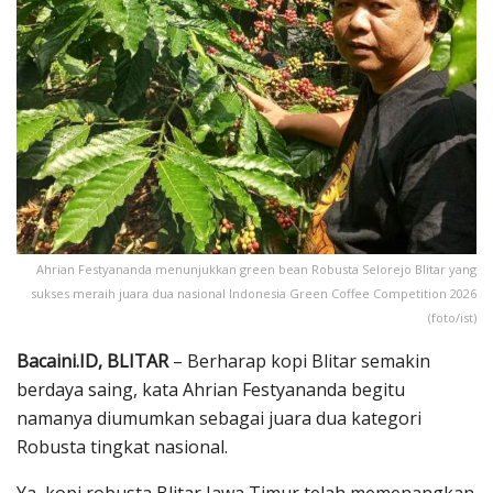
Ahrian Festyananda menunjukkan green bean Robusta Selorejo Blitar yang
sukses meraih juara dua nasional Indonesia Green Coffee Competition 2026
(foto/ist)
Bacaini.ID, BLITAR
– Berharap kopi Blitar semakin
berdaya saing, kata Ahrian Festyananda begitu
namanya diumumkan sebagai juara dua kategori
Robusta tingkat nasional.