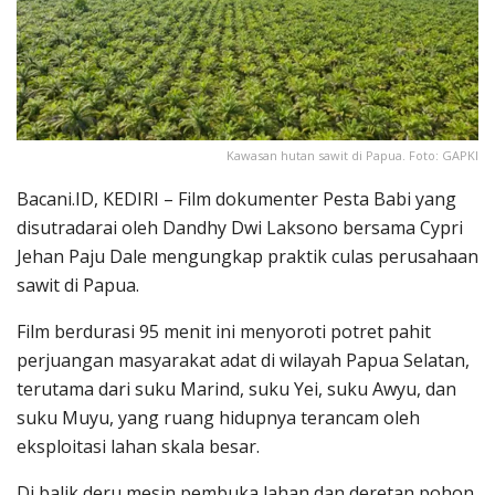
Kawasan hutan sawit di Papua. Foto: GAPKI
Bacani.ID, KEDIRI – Film dokumenter Pesta Babi yang
disutradarai oleh Dandhy Dwi Laksono bersama Cypri
Jehan Paju Dale mengungkap praktik culas perusahaan
sawit di Papua.
Film berdurasi 95 menit ini menyoroti potret pahit
perjuangan masyarakat adat di wilayah Papua Selatan,
terutama dari suku Marind, suku Yei, suku Awyu, dan
suku Muyu, yang ruang hidupnya terancam oleh
eksploitasi lahan skala besar.
Di balik deru mesin pembuka lahan dan deretan pohon