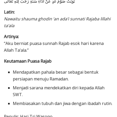
نَوَيْتُ صَوْمَ غَدٍ عَنْ أَدَاءِ سُنَّةِ رَجَبَ لِلّٰهِ تَعَالَى
Latin:
Nawaitu shauma ghodin ‘an ada’i sunnati Rajaba lillahi
ta‘ala
Artinya:
“Aku berniat puasa sunnah Rajab esok hari karena
Allah Ta‘ala.”
Keutamaan Puasa Rajab
Mendapatkan pahala besar sebagai bentuk
persiapan menuju Ramadan.
Menjadi sarana mendekatkan diri kepada Allah
SWT.
Membiasakan tubuh dan jiwa dengan ibadah rutin.
Penulis: Hari Tri Wasono