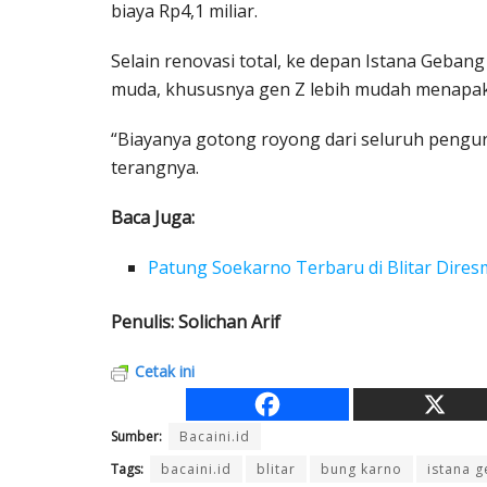
biaya Rp4,1 miliar.
Selain renovasi total, ke depan Istana Gebang 
muda, khususnya gen Z lebih mudah menapak 
“Biayanya gotong royong dari seluruh penguru
terangnya.
Baca Juga:
Patung Soekarno Terbaru di Blitar Dir
Penulis: Solichan Arif
Cetak ini
Sumber:
Bacaini.id
Tags:
bacaini.id
blitar
bung karno
istana 