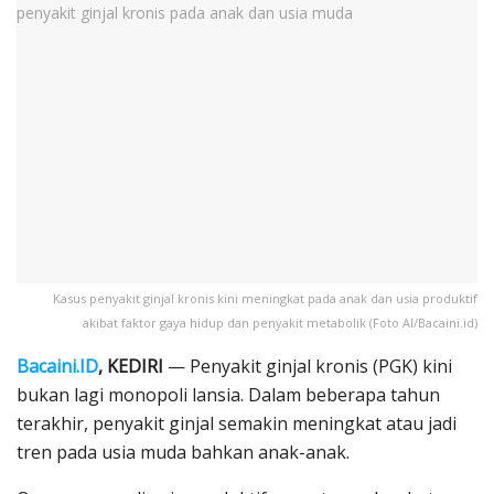
Kasus penyakit ginjal kronis kini meningkat pada anak dan usia produktif
akibat faktor gaya hidup dan penyakit metabolik (Foto AI/Bacaini.id)
Bacaini.ID
, KEDIRI
— Penyakit ginjal kronis (PGK) kini
bukan lagi monopoli lansia. Dalam beberapa tahun
terakhir, penyakit ginjal semakin meningkat atau jadi
tren pada usia muda bahkan anak-anak.