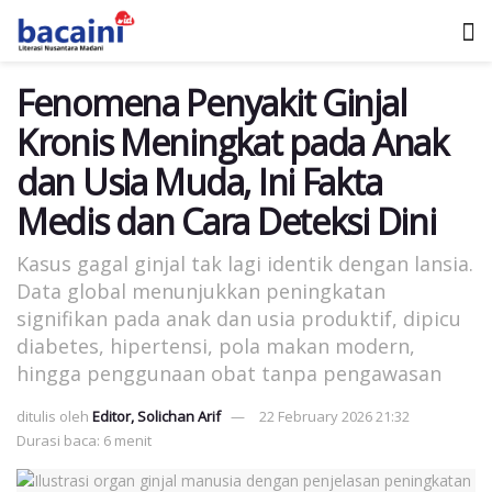
Fenomena Penyakit Ginjal
Kronis Meningkat pada Anak
dan Usia Muda, Ini Fakta
Medis dan Cara Deteksi Dini
Kasus gagal ginjal tak lagi identik dengan lansia.
Data global menunjukkan peningkatan
signifikan pada anak dan usia produktif, dipicu
diabetes, hipertensi, pola makan modern,
hingga penggunaan obat tanpa pengawasan
ditulis oleh
Editor, Solichan Arif
22 February 2026 21:32
Durasi baca: 6 menit