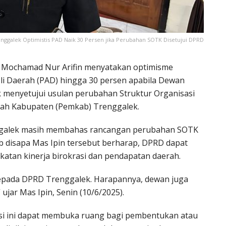
enggalek Optimistis PAD Naik 30 Persen jika Perubahan SOTK Disetujui DPRD
k Mochamad Nur Arifin menyatakan optimisme
li Daerah (PAD) hingga 30 persen apabila Dewan
 menyetujui usulan perubahan Struktur Organisasi
ntah Kabupaten (Pemkab) Trenggalek.
enggalek masih membahas rancangan perubahan SOTK
b disapa Mas Ipin tersebut berharap, DPRD dapat
katan kinerja birokrasi dan pendapatan daerah.
epada DPRD Trenggalek. Harapannya, dewan juga
jar Mas Ipin, Senin (10/6/2025).
asi ini dapat membuka ruang bagi pembentukan atau