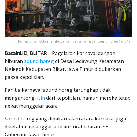
Polres Blitar Kota membubarkan paksa karnaval sound horeg (foto/ist)
Bacaini.ID, BLITAR
– Pagelaran karnaval dengan
hiburan
sound horeg
di Desa Kedawung Kecamatan
Nglegok Kabupaten Blitar, Jawa Timur dibubarkan
paksa kepolisian.
Panitia karnaval sound horeg terungkap tidak
mengantongi
izin
dari kepolisian, namun mereka tetap
nekat menggelar acara.
Sound horeg yang dipakai dalam acara karnaval juga
diketahui melanggar aturan surat edaran (SE)
Gubernur Jawa Timur.