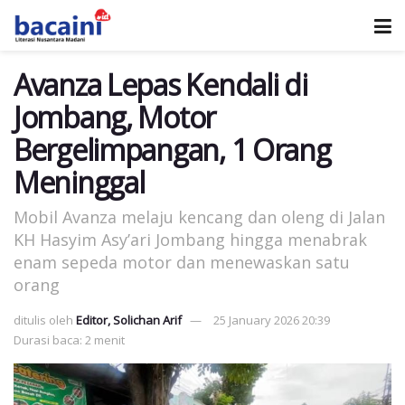
Avanza Lepas Kendali di
Jombang, Motor
Bergelimpangan, 1 Orang
Meninggal
Mobil Avanza melaju kencang dan oleng di Jalan
KH Hasyim Asy’ari Jombang hingga menabrak
enam sepeda motor dan menewaskan satu
orang
ditulis oleh
Editor, Solichan Arif
25 January 2026 20:39
Durasi baca: 2 menit