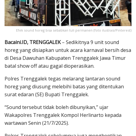
Efek sound horeg bisa sebabkan tuli permanen (foto ilustrasi/Pinterest)
Bacaini.ID, TRENGGALEK
– Sedikitnya 9 unit sound
horeg yang disiapkan untuk acara karnaval bersih desa
di Desa Dawuhan Kabupaten Trenggalek Jawa Timur
batal show off atau gagal dioperasikan.
Polres Trenggalek tegas melarang lantaran sound
horeg yang diusung melebihi batas yang ditentukan
surat edaran (SE) Bupati Trenggalek.
“Sound tersebut tidak boleh dibunyikan,” ujar
Wakapolres Trenggalek Kompol Herlinarto kepada
wartawan Senin (21/7/2025).
Polres Trenggalek sebelumnya juga menghentikan