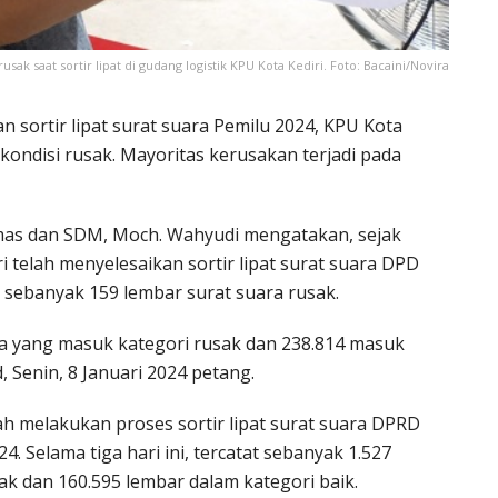
ak saat sortir lipat di gudang logistik KPU Kota Kediri. Foto: Bacaini/Novira
an sortir lipat surat suara Pemilu 2024, KPU Kota
ondisi rusak. Mayoritas kerusakan terjadi pada
armas dan SDM, Moch. Wahyudi mengatakan, sejak
i telah menyelesaikan sortir lipat surat suara DPD
sebanyak 159 lembar surat suara rusak.
ra yang masuk kategori rusak dan 238.814 masuk
, Senin, 8 Januari 2024 petang.
gah melakukan proses sortir lipat surat suara DPRD
4. Selama tiga hari ini, tercatat sebanyak 1.527
k dan 160.595 lembar dalam kategori baik.