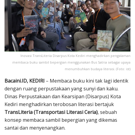
Inovasi TransLiteria Disarpus Kota Kediri menghadirkan pengalaman
membaca buku sambil bepergian menggunakan Bus Satria sebagai upaya
menumbuhkan budaya literasi. (Foto: ist)
Bacaini.ID, KEDIRI
– Membaca buku kini tak lagi identik
dengan ruang perpustakaan yang sunyi dan kaku.
Dinas Perpustakaan dan Kearsipan (Disarpus) Kota
Kediri menghadirkan terobosan literasi bertajuk
TransLiteria (Transportasi Literasi Ceria)
, sebuah
konsep membaca sambil bepergian yang dikemas
santai dan menyenangkan.