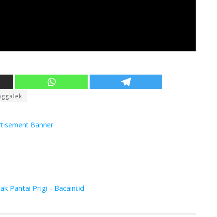
nggalek
 Pantai Prigi - Bacaini.id