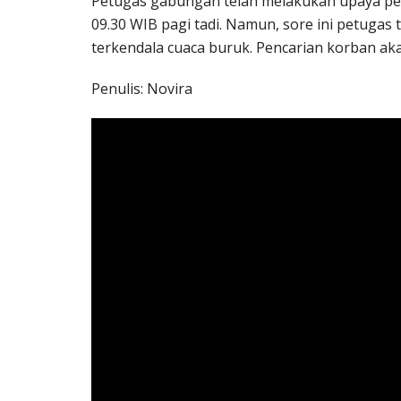
Petugas gabungan telah melakukan upaya penca
09.30 WIB pagi tadi. Namun, sore ini petuga
terkendala cuaca buruk. Pencarian korban akan
Penulis: Novira