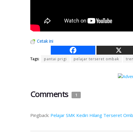
Cetak ini
Tags:
pantai prigi
pelajar terseret ombak
tre
Comments
1
Pingback:
Pelajar SMK Kediri Hilang Terseret Ombak