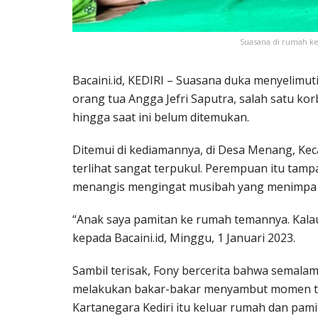
Suasana di rumah kel
Bacaini.id, KEDIRI – Suasana duka menyelimut
orang tua Angga Jefri Saputra, salah satu ko
hingga saat ini belum ditemukan.
Ditemui di kediamannya, di Desa Menang, Kec
terlihat sangat terpukul. Perempuan itu tam
menangis mengingat musibah yang menimpa 
“Anak saya pamitan ke rumah temannya. Kalau 
kepada Bacaini.id, Minggu, 1 Januari 2023.
Sambil terisak, Fony bercerita bahwa semal
melakukan bakar-bakar menyambut momen tahu
Kartanegara Kediri itu keluar rumah dan pam