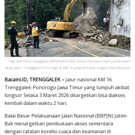
Tiga alat berat disiagakan BBPJN Jatim-Bali untuk mempercepat pembukaan
akses jalur Trenggalek-Ponorogo di KM 16 yang tertutup longsor (foto/Bacaini)
Bacaini.ID, TRENGGALEK –
Jalur nasional KM 16
Trenggalek-Ponorogo Jawa Timur yang lumpuh akibat
longsor Selasa 3 Maret 2026 ditargetkan bisa diakses
kembali dalam waktu 2 hari.
Balai Besar Pelaksanaan Jalan Nasional (BBPJN) Jatim-
Bali menargetkan pembukaan akses sementara
dengan catatan kondisi cuaca dan keamanan di