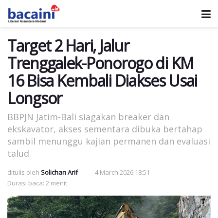
Target 2 Hari, Jalur
Trenggalek-Ponorogo di KM
16 Bisa Kembali Diakses Usai
Longsor
BBPJN Jatim-Bali siagakan breaker dan
ekskavator, akses sementara dibuka bertahap
sambil menunggu kajian permanen dan evaluasi
talud
ditulis oleh
Solichan Arif
4 March 2026 18:51
Durasi baca: 2 menit