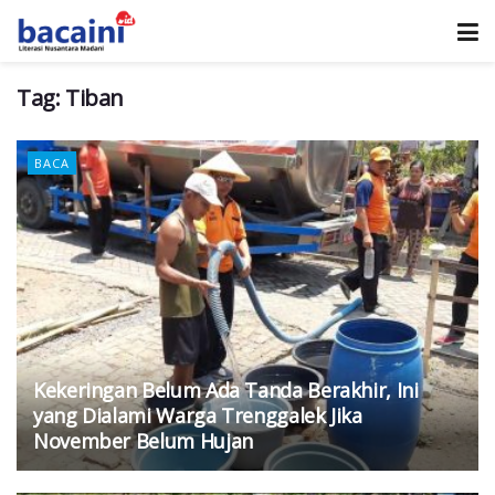
Tag:
Tiban
BACA
Kekeringan Belum Ada Tanda Berakhir, Ini
yang Dialami Warga Trenggalek Jika
November Belum Hujan