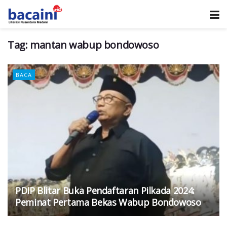
Tag:
mantan wabup bondowoso
BACA
PDIP Blitar Buka Pendaftaran Pilkada 2024:
Peminat Pertama Bekas Wabup Bondowoso