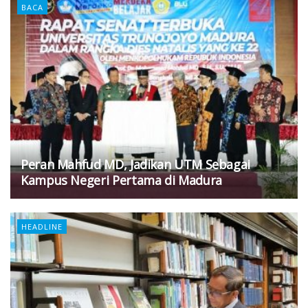
BACA
Peran Mahfud MD, Jadikan UTM Sebagai
Kampus Negeri Pertama di Madura
HEADLINE