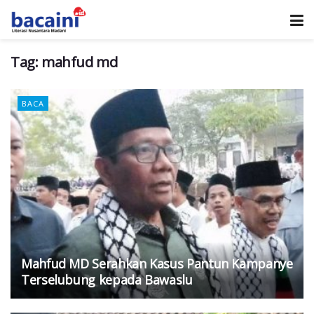
Tag:
mahfud md
BACA
Mahfud MD Serahkan Kasus Pantun Kampanye
Terselubung kepada Bawaslu