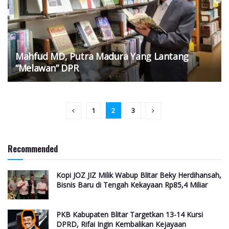
Mahfud MD, Putra Madura Yang Lantang
“Melawan” DPR
1
2
3
Recommended
Kopi JOZ JIZ Milik Wabup Blitar Beky Herdihansah,
Bisnis Baru di Tengah Kekayaan Rp85,4 Miliar
PKB Kabupaten Blitar Targetkan 13-14 Kursi
DPRD, Rifai Ingin Kembalikan Kejayaan