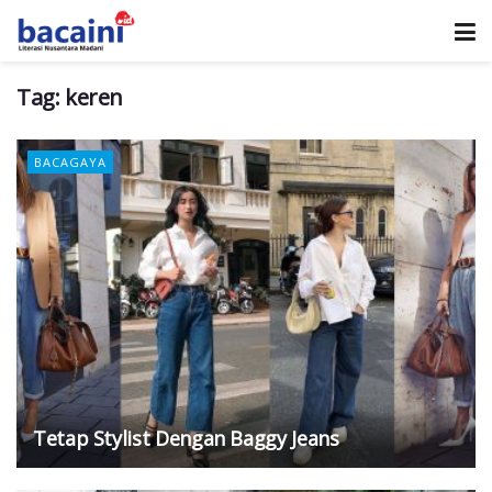
Tag:
keren
BACAGAYA
Tetap Stylist Dengan Baggy Jeans