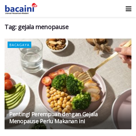
Tag:
gejala menopause
BACAGAYA
Penting! Perempuan dengan Gejala
Menopause Perlu Makanan ini