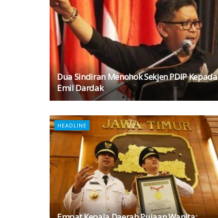
Dua Sindiran Menohok Sekjen PDIP Kepada
Emil Dardak
HEADLINE
Empat Kepala Daerah Pujaan Wanita: