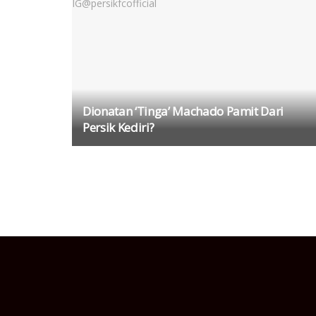
Dionatan ‘Tinga’ Machado Pamit Dari
Persik Kediri?