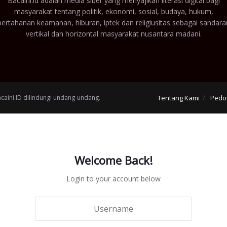
Bacaini.id adalah media siber yang menyajikan literasi digital bagi
masyarakat tentang politik, ekonomi, sosial, budaya, hukum,
pertahanan keamanan, hiburan, iptek dan religiusitas sebagai sandara
vertikal dan horizontal masyarakat nusantara madani.
acaini.ID dilindungi undang-undang.
Tentang Kami
Pedo
Welcome Back!
Login to your account below