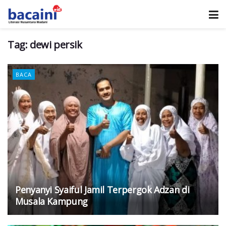
Tag:
dewi persik
BACA
Penyanyi Syaiful Jamil Terpergok Adzan di
Musala Kampung