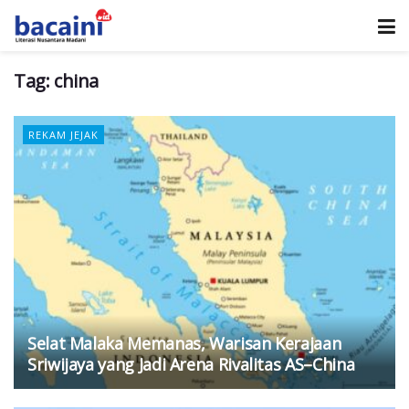
Tag:
china
REKAM JEJAK
Selat Malaka Memanas, Warisan Kerajaan
Sriwijaya yang Jadi Arena Rivalitas AS–China