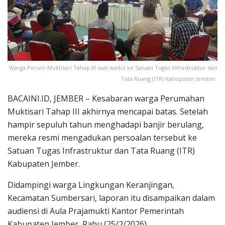
Warga Perum Muktisari Tahap III saat wadul ke Satuan Tugas Infrastruktur dan
Tata Ruang (ITR) Kabupaten Jember.
BACAINI.ID, JEMBER – Kesabaran warga Perumahan
Muktisari Tahap III akhirnya mencapai batas. Setelah
hampir sepuluh tahun menghadapi banjir berulang,
mereka resmi mengadukan persoalan tersebut ke
Satuan Tugas Infrastruktur dan Tata Ruang (ITR)
Kabupaten Jember.
Didampingi warga Lingkungan Keranjingan,
Kecamatan Sumbersari, laporan itu disampaikan dalam
audiensi di Aula Prajamukti Kantor Pemerintah
Kabupaten Jember, Rabu (25/2/2026).