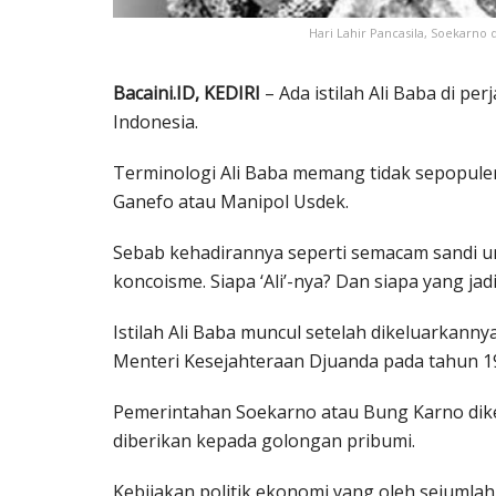
Hari Lahir Pancasila, Soekarno
Bacaini.ID, KEDIRI
– Ada istilah Ali Baba di p
Indonesia.
Terminologi Ali Baba memang tidak sepopule
Ganefo atau Manipol Usdek.
Sebab kehadirannya seperti semacam sandi un
koncoisme. Siapa ‘Ali’-nya? Dan siapa yang jadi
Istilah Ali Baba muncul setelah dikeluarkann
Menteri Kesejahteraan Djuanda pada tahun 1
Pemerintahan Soekarno atau Bung Karno dike
diberikan kepada golongan pribumi.
Kebijakan politik ekonomi yang oleh sejumlah pi