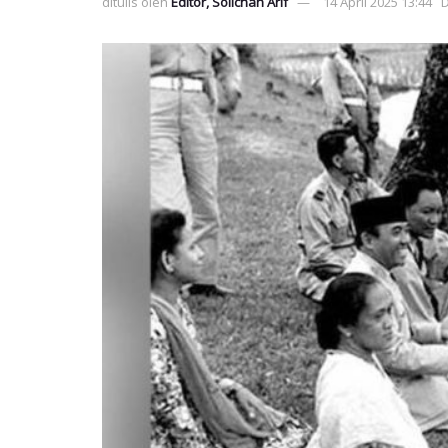
ditulis oleh
Editor, Solichan Arif
14 April 2025 13:44
D