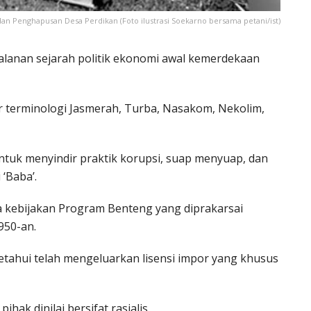
 dan Penghapusan Desa Perdikan (Foto ilustrasi Soekarno bersama petani/ist)
erjalanan sejarah politik ekonomi awal kemerdekaan
r terminologi Jasmerah, Turba, Nasakom, Nekolim,
tuk menyindir praktik korupsi, suap menyuap, dan
 ‘Baba’.
ya kebijakan Program Benteng yang diprakarsai
950-an.
tahui telah mengeluarkan lisensi impor yang khusus
hak dinilai bersifat rasialis.