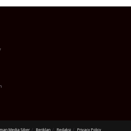
n
man Media Siber
Beriklan
Redaksi
Privacy Policy