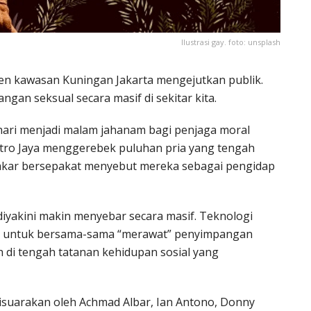
Ilustrasi gay. foto: unsplash
men kawasan Kuningan Jakarta mengejutkan publik.
gan seksual secara masif di sekitar kita.
 hari menjadi malam jahanam bagi penjaga moral
etro Jaya menggerebek puluhan pria yang tengah
pakar bersepakat menyebut mereka sebagai pengidap
iyakini makin menyebar secara masif. Teknologi
reka untuk bersama-sama “merawat” penyimpangan
h di tengah tatanan kehidupan sosial yang
 disuarakan oleh Achmad Albar, Ian Antono, Donny