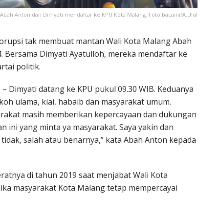
Abah Anton dan Dimyati mendaftar ke KPU Kota Malang. Foto:bacaini/A.Ulul
 korupsi tak membuat mantan Wali Kota Malang Abah
4. Bersama Dimyati Ayatulloh, mereka mendaftar ke
ai politik.
– Dimyati datang ke KPU pukul 09.30 WIB. Keduanya
oh ulama, kiai, habaib dan masyarakat umum.
yarakat masih memberikan kepercayaan dan dukungan
 ini yang minta ya masyarakat. Saya yakin dan
tidak, salah atau benarnya,” kata Abah Anton kepada
atnya di tahun 2019 saat menjabat Wali Kota
 jika masyarakat Kota Malang tetap mempercayai