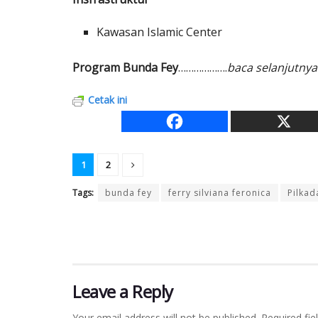
Kawasan Islamic Center
Program Bunda Fey
……………….
baca selanjutnya
Cetak ini
1
2
Tags:
bunda fey
ferry silviana feronica
Pilkad
Leave a Reply
Your email address will not be published.
Required fi