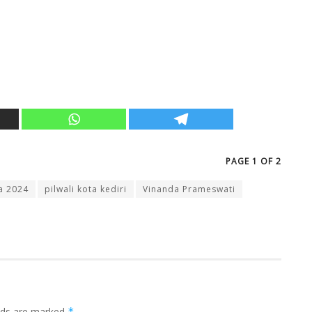
PAGE 1 OF 2
a 2024
pilwali kota kediri
Vinanda Prameswati
elds are marked
*