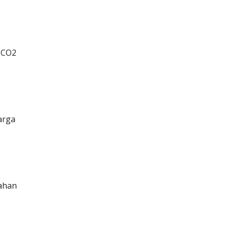
 CO2
arga
ahan