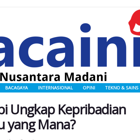
BACAGAYA
INTERNASIONAL
OPINI
TEKNO & SAINS
pi Ungkap Kepribadian
u yang Mana?