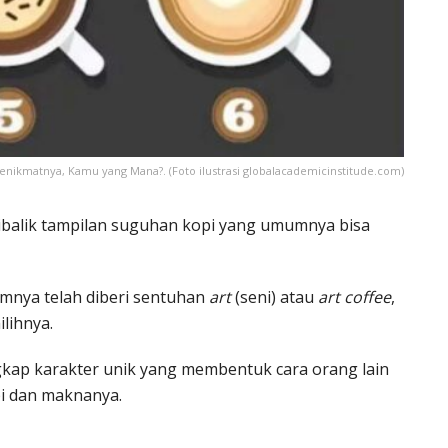
nikmatnya, Kamu yang Mana?. (Foto ilustrasi globalacademicinstitude.com)
ibalik tampilan suguhan kopi yang umumnya bisa
umnya telah diberi sentuhan
art
(seni) atau
art coffee
,
lihnya.
kap karakter unik yang membentuk cara orang lain
pi dan maknanya.