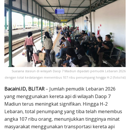
Suasana stasiun di wilayah Daop 7 Madiun dipadati pemudik Lebaran 2026
dengan total kedatangan menembus 107 ribu penumpang hingga H-2 (foto/ist)
Bacaini.ID, BLITAR
– Jumlah pemudik Lebaran 2026
yang menggunakan kereta api di wilayah Daop 7
Madiun terus meningkat signifikan. Hingga H-2
Lebaran, total penumpang yang tiba telah menembus
angka 107 ribu orang, menunjukkan tingginya minat
masyarakat menggunakan transportasi kereta api