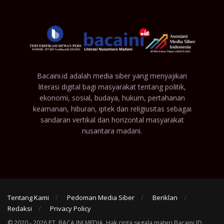
Bacaini.id adalah media siber yang menyajikan
literasi digital bagi masyarakat tentang politik,
ekonomi, sosial, budaya, hukum, pertahanan
keamanan, hiburan, iptek dan religiusitas sebagai
sandaran vertikal dan horizontal masyarakat
nusantara madani.
Tentang Kami
Pedoman Media Siber
Beriklan
Redaksi
Privacy Policy
© 2020 - 2026 PT. BACA INI MEDIA. Hak cipta segala materi Bacaini.ID