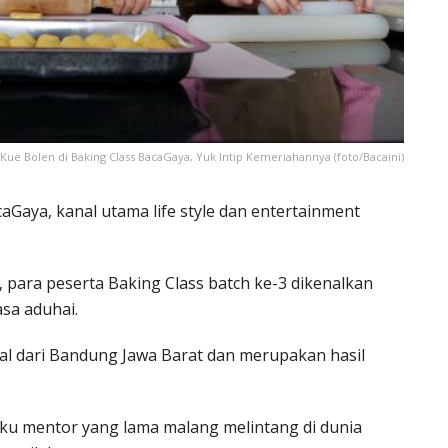
e Bolen di Baking Class BacaGaya, Yuk Intip Kemeriahannya (foto/Bacaini)
Gaya, kanal utama life style dan entertainment
i, para peserta Baking Class batch ke-3 dikenalkan
sa aduhai.
sal dari Bandung Jawa Barat dan merupakan hasil
laku mentor yang lama malang melintang di dunia