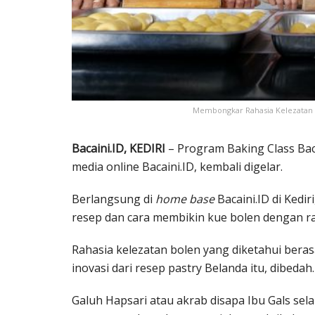
Membongkar Rahasia Kelezatan Ku
Bacaini.ID, KEDIRI
– Program Baking Class Baca
media online Bacaini.ID, kembali digelar.
Berlangsung di
home base
Bacaini.ID di Kedir
resep dan cara membikin kue bolen dengan ra
Rahasia kelezatan bolen yang diketahui bera
inovasi dari resep pastry Belanda itu, dibedah.
Galuh Hapsari atau akrab disapa Ibu Gals se