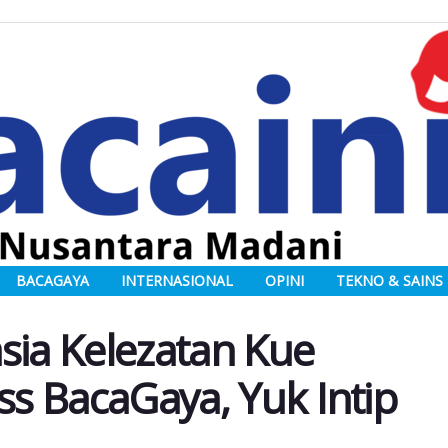
BACAGAYA
INTERNASIONAL
OPINI
TEKNO & SAINS
ia Kelezatan Kue
ss BacaGaya, Yuk Intip