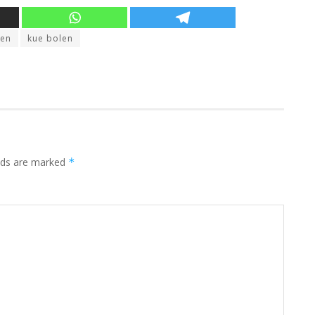
len
kue bolen
elds are marked
*