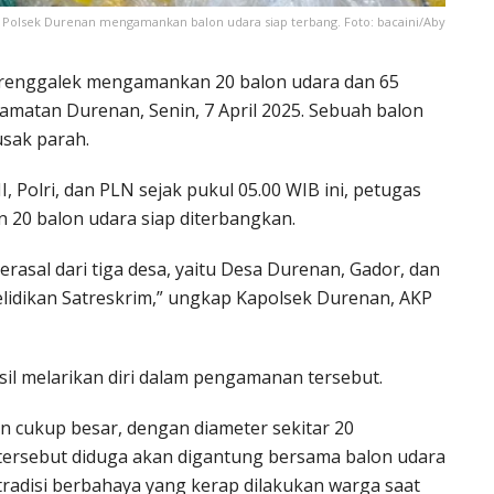
Polsek Durenan mengamankan balon udara siap terbang. Foto: bacaini/Aby
Trenggalek mengamankan 20 balon udara dan 65
amatan Durenan, Senin, 7 April 2025. Sebuah balon
usak parah.
Polri, dan PLN sejak pukul 05.00 WIB ini, petugas
 20 balon udara siap diterbangkan.
rasal dari tiga desa, yaitu Desa Durenan, Gador, dan
elidikan Satreskrim,” ungkap Kapolsek Durenan, AKP
il melarikan diri dalam pengamanan tersebut.
 cukup besar, dengan diameter sekitar 20
n tersebut diduga akan digantung bersama balon udara
tradisi berbahaya yang kerap dilakukan warga saat