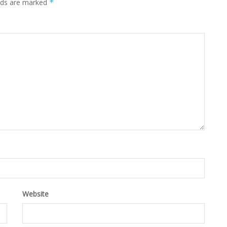
elds are marked
*
Website