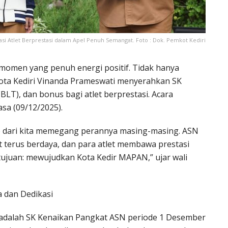
si Atlet Berprestasi dalam Apel Penuh Semangat. Foto : Dok. Pemkot Kediri
di momen yang penuh energi positif. Tidak hanya
i Kota Kediri Vinanda Prameswati menyerahkan SK
LT), dan bonus bagi atlet berprestasi. Acara
asa (09/12/2025).
ap dari kita memegang perannya masing-masing. ASN
 terus berdaya, dan para atlet membawa prestasi
tujuan: mewujudkan Kota Kedir MAPAN,” ujar wali
a dan Dedikasi
 adalah SK Kenaikan Pangkat ASN periode 1 Desember