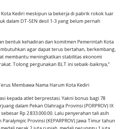
ota Kediri meskipun ia bekerja di pabrik rokok luar
asuk dalam DT-SEN desil 1-3 yang belum pernah
an bentuk kehadiran dan komitmen Pemerintah Kota
mbutuhkan agar dapat terus bertahan, berkembang,
pat membantu meningkatkan stabilitas ekonomi
kat. Tolong pergunakan BLT ini sebaik-baiknya,”
k Terus Membawa Nama Harum Kota Kediri
i kepada atlet berprestasi. Yakni bonus bagi 78
 berjuang dalam Pekan Olahraga Provinsi (PORPROV) IX
sebesar Rp 2.833.000.00. Lalu penyerahan tali asih
n Paralympic Provinsi (KEPARPROV) Jawa Timur tahun
 medali perak 2 juta rupiah, medali perunggu 1 juta