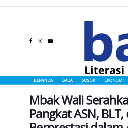
BERANDA
BACA
SOSOK
EKONOMI
Mbak Wali Serahka
Pangkat ASN, BLT, d
Berprestasi dalam