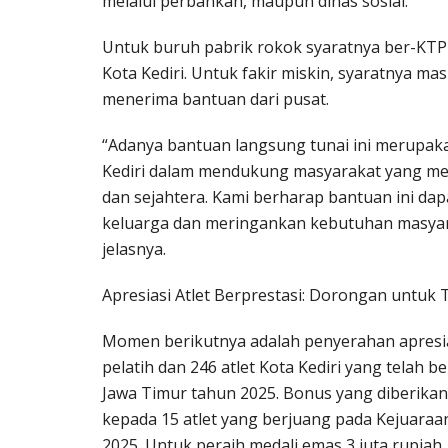
melalui perbankan, maupun dinas sosial.
Untuk buruh pabrik rokok syaratnya ber-KTP K
Kota Kediri. Untuk fakir miskin, syaratnya m
menerima bantuan dari pusat.
“Adanya bantuan langsung tunai ini merupak
Kediri dalam mendukung masyarakat yang me
dan sejahtera. Kami berharap bantuan ini da
keluarga dan meringankan kebutuhan masyara
jelasnya.
Apresiasi Atlet Berprestasi: Dorongan untu
Momen berikutnya adalah penyerahan apresias
pelatih dan 246 atlet Kota Kediri yang telah
Jawa Timur tahun 2025. Bonus yang diberikan 
kepada 15 atlet yang berjuang pada Kejuaraa
2025. Untuk peraih medali emas 3 juta rupiah,