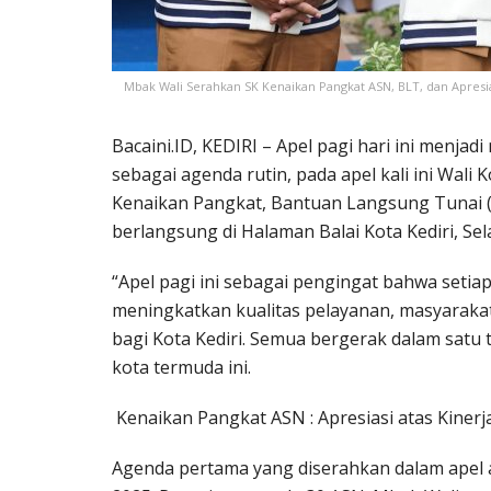
Mbak Wali Serahkan SK Kenaikan Pangkat ASN, BLT, dan Apresia
Bacaini.ID, KEDIRI – Apel pagi hari ini menja
sebagai agenda rutin, pada apel kali ini Wal
Kenaikan Pangkat, Bantuan Langsung Tunai (B
berlangsung di Halaman Balai Kota Kediri, Sel
“Apel pagi ini sebagai pengingat bahwa seti
meningkatkan kualitas pelayanan, masyarakat
bagi Kota Kediri. Semua bergerak dalam satu 
kota termuda ini.
Kenaikan Pangkat ASN : Apresiasi atas Kinerj
Agenda pertama yang diserahkan dalam apel