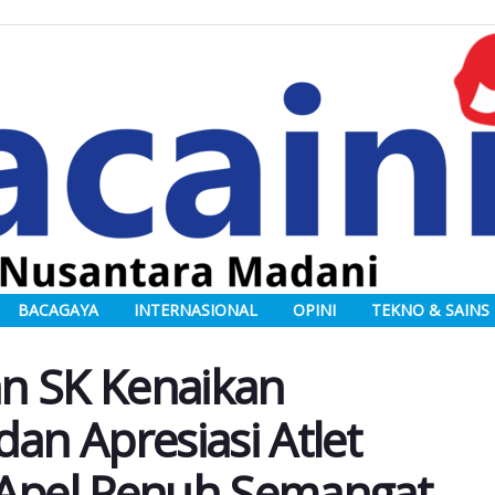
BACAGAYA
INTERNASIONAL
OPINI
TEKNO & SAINS
n SK Kenaikan
an Apresiasi Atlet
 Apel Penuh Semangat