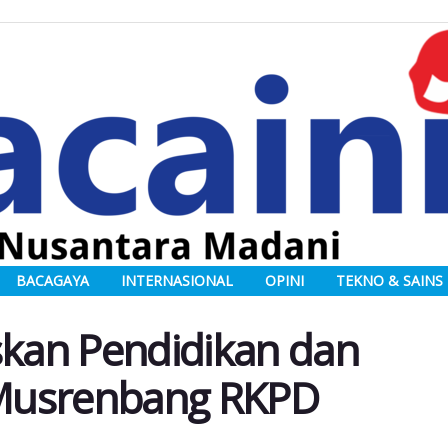
BACAGAYA
INTERNASIONAL
OPINI
TEKNO & SAINS
skan Pendidikan dan
Musrenbang RKPD