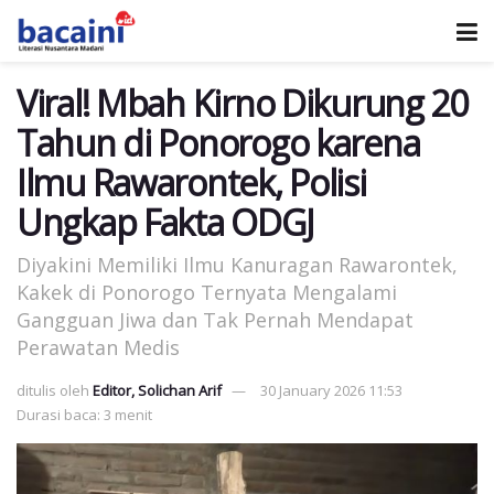
Viral! Mbah Kirno Dikurung 20
Tahun di Ponorogo karena
Ilmu Rawarontek, Polisi
Ungkap Fakta ODGJ
Diyakini Memiliki Ilmu Kanuragan Rawarontek,
Kakek di Ponorogo Ternyata Mengalami
Gangguan Jiwa dan Tak Pernah Mendapat
Perawatan Medis
ditulis oleh
Editor, Solichan Arif
30 January 2026 11:53
Durasi baca: 3 menit