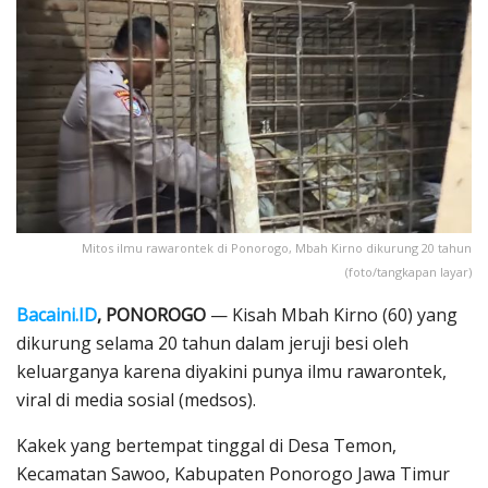
Mitos ilmu rawarontek di Ponorogo, Mbah Kirno dikurung 20 tahun
(foto/tangkapan layar)
Bacaini.ID
, PONOROGO
— Kisah Mbah Kirno (60) yang
dikurung selama 20 tahun dalam jeruji besi oleh
keluarganya karena diyakini punya ilmu rawarontek,
viral di media sosial (medsos).
Kakek yang bertempat tinggal di Desa Temon,
Kecamatan Sawoo, Kabupaten Ponorogo Jawa Timur