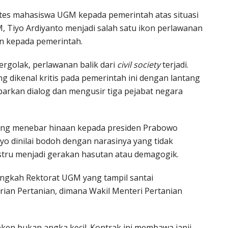
otes mahasiswa UGM kepada pemerintah atas situasi
, Tiyo Ardiyanto menjadi salah satu ikon perlawanan
n kepada pemerintah.
golak, perlawanan balik dari
civil society
terjadi.
g dikenal kritis pada pemerintah ini dengan lantang
kan dialog dan mengusir tiga pejabat negara
yang menebar hinaan kepada presiden Prabowo
iyo dinilai bodoh dengan narasinya yang tidak
justru menjadi gerakan hasutan atau demagogik.
ngkah Rektorat UGM yang tampil santai
an Pertanian, dimana Wakil Menteri Pertanian
eken bukan angka kecil. Kontrak ini membawa janji