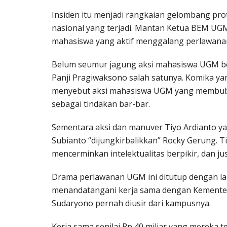
Insiden itu menjadi rangkaian gelombang pr
nasional yang terjadi. Mantan Ketua BEM UGM
mahasiswa yang aktif menggalang perlawana
Belum seumur jagung aksi mahasiswa UGM ber
Panji Pragiwaksono salah satunya. Komika yan
menyebut aksi mahasiswa UGM yang membubar
sebagai tindakan bar-bar.
Sementara aksi dan manuver Tiyo Ardianto 
Subianto “dijungkirbalikkan” Rocky Gerung. T
mencerminkan intelektualitas berpikir, dan 
Drama perlawanan UGM ini ditutup dengan la
menandatangani kerja sama dengan Kementeri
Sudaryono pernah diusir dari kampusnya.
Kerja sama senilai Rp 40 miliar yang mereka t