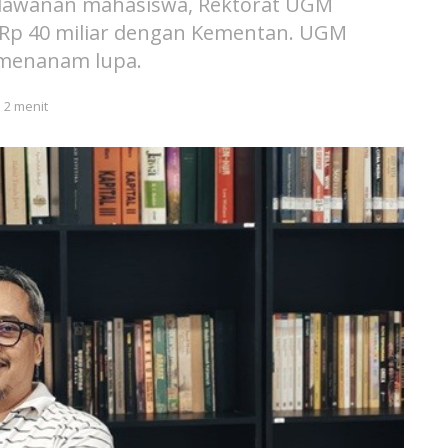
lawanan mahasiswa, Rektorat UGM
 Rp 40 miliar dengan Kementan. UGM
menanam lupa.
 2 menit