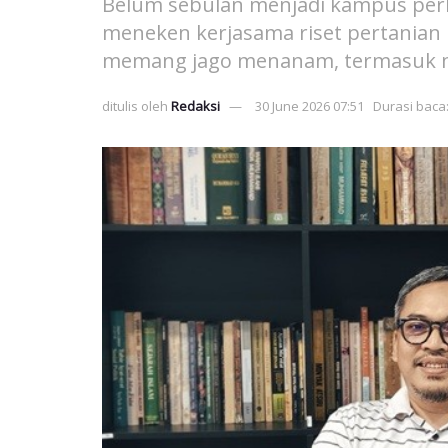
Belum sebulan menjadi kampus per
meneken kerjasama riset pertanian
memang jago menanam, termasuk 
ditulis oleh
Redaksi
30 June 2026 07:51
Durasi baca: