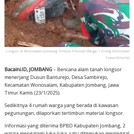
Longsor di Wonosalam Jombang Timbun 4 Rumah Warga, 1 Orang Ditemukan
Tewas (foto/ist)
Bacaini.ID, JOMBANG
– Bencana alam tanah longsor
menerjang Dusun Banturejo, Desa Sambirejo,
Kecamatan Wonosalam, Kabupaten Jombang, Jawa
Timur Kamis (23/1/2025).
Sedikitnya 4 rumah warga yang berada di kawasan
pegunungan, dilaporkan tertimbun material longsor.
Informasi yang diterima BPBD Kabupaten Jombang, 2
warga mengalami luka-luka, satu ditemukan meninggal