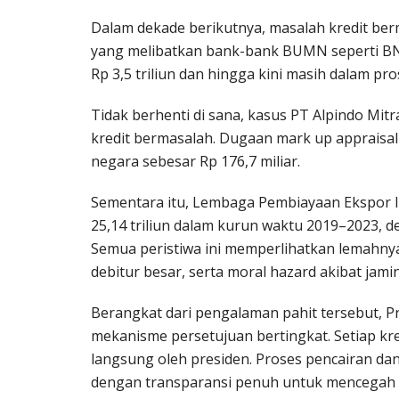
Dalam dekade berikutnya, masalah kredit berm
yang melibatkan bank-bank BUMN seperti BNI
Rp 3,5 triliun dan hingga kini masih dalam pr
Tidak berhenti di sana, kasus PT Alpindo Mi
kredit bermasalah. Dugaan mark up appraisal
negara sebesar Rp 176,7 miliar.
Sementara itu, Lembaga Pembiayaan Ekspor In
25,14 triliun dalam kurun waktu 2019–2023, d
Semua peristiwa ini memperlihatkan lemahnya
debitur besar, serta moral hazard akibat jam
Berangkat dari pengalaman pahit tersebut, 
mekanisme persetujuan bertingkat. Setiap kred
langsung oleh presiden. Proses pencairan dana
dengan transparansi penuh untuk mencegah