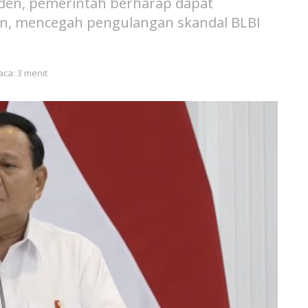
iden, pemerintah berharap dapat
n, mencegah pengulangan skandal BLBI
aca: 3 menit