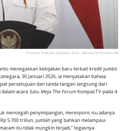
Presiden Prabowo Subianto. (Foto: Sekretariat Presiden RI)
anto menegaskan kebijakan baru terkait kredit jumbo
tanegara, 30 Januari 2026, ia menyatakan bahwa
dapat persetujuan dan tanda tangan langsung dari
ji dalam acara
Satu Meja The Forum
KompasTV pada 4
uk mencegah penyimpangan, merespons isu adanya
Rp 5.700 triliun, jumlah yang bahkan melampaui
cam itu tidak mungkin terjadi,” tegasnya.