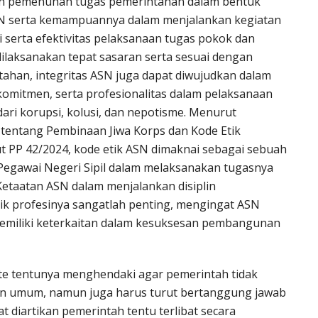
tan pemenuhan tugas pemerintahan dalam bentuk
 ASN serta kemampuannya dalam menjalankan kegiatan
 serta efektivitas pelaksanaan tugas pokok dan
dilaksanakan tepat sasaran serta sesuai dengan
ahan, integritas ASN juga dapat diwujudkan dalam
komitmen, serta profesionalitas dalam pelaksanaan
ri korupsi, kolusi, dan nepotisme. Menurut
tentang Pembinaan Jiwa Korps dan Kode Etik
ut PP 42/2024, kode etik ASN dimaknai sebagai sebuah
Pegawai Negeri Sipil dalam melaksanakan tugasnya
etaatan ASN dalam menjalankan disiplin
ik profesinya sangatlah penting, mengingat ASN
emiliki keterkaitan dalam kesuksesan pembangunan
ate tentunya menghendaki agar pemerintah tidak
an umum, namun juga harus turut bertanggung jawab
 diartikan pemerintah tentu terlibat secara