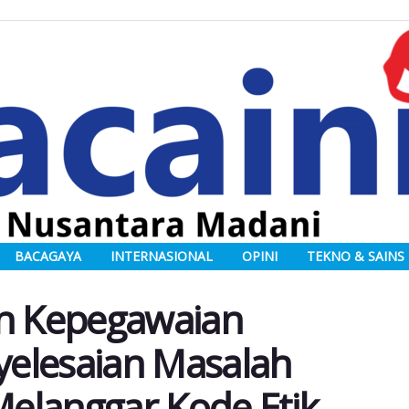
BACAGAYA
INTERNASIONAL
OPINI
TEKNO & SAINS
n Kepegawaian
elesaian Masalah
elanggar Kode Etik