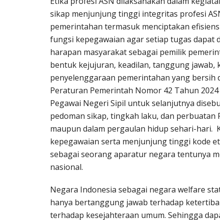
Etika profesi ASN dilaksanakan dalam kegia
sikap menjunjung tinggi integritas profesi
pemerintahan termasuk menciptakan efisiensi
fungsi kepegawaian agar setiap tugas dapat 
harapan masyarakat sebagai pemilik pemerint
bentuk kejujuran, keadilan, tanggung jawab, 
penyelenggaraan pemerintahan yang bersih da
Peraturan Pemerintah Nomor 42 Tahun 2024 
Pegawai Negeri Sipil untuk selanjutnya diseb
pedoman sikap, tingkah laku, dan perbuatan 
maupun dalam pergaulan hidup sehari-hari. K
kepegawaian serta menjunjung tinggi kode et
sebagai seorang aparatur negara tentunya m
nasional.
Negara Indonesia sebagai negara welfare st
hanya bertanggung jawab terhadap ketertib
terhadap kesejahteraan umum. Sehingga dapat