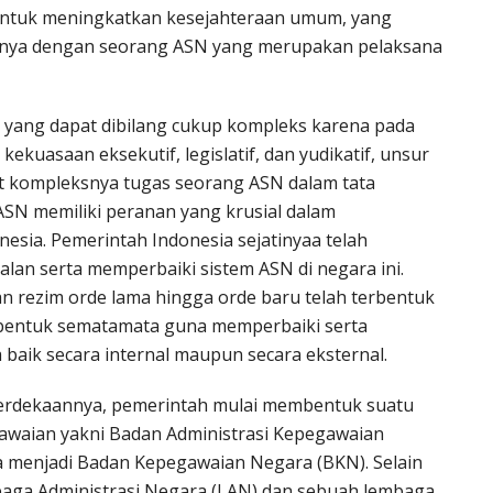
ntuk meningkatkan kesejahteraan umum, yang
tannya dengan seorang ASN yang merupakan pelaksana
 yang dapat dibilang cukup kompleks karena pada
ekuasaan eksekutif, legislatif, dan yudikatif, unsur
at kompleksnya tugas seorang ASN dalam tata
ASN memiliki peranan yang krusial dalam
sia. Pemerintah Indonesia sejatinyaa telah
an serta memperbaiki sistem ASN di negara ini.
n rezim orde lama hingga orde baru telah terbentuk
bentuk sematamata guna memperbaiki serta
 baik secara internal maupun secara eksternal.
merdekaannya, pemerintah mulai membentuk suatu
awaian yakni Badan Administrasi Kepegawaian
 menjadi Badan Kepegawaian Negara (BKN). Selain
aga Administrasi Negara (LAN) dan sebuah lembaga