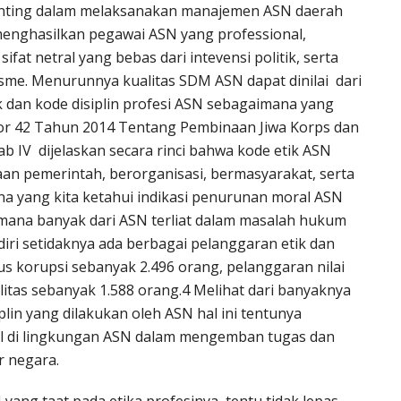
penting dalam melaksanakan manajemen ASN daerah
menghasilkan pegawai ASN yang professional,
 sifat netral yang bebas dari intevensi politik, serta
tisme. Menurunnya kualitas SDM ASN dapat dinilai dari
 dan kode disiplin profesi ASN sebagaimana yang
r 42 Tahun 2014 Tentang Pembinaan Jiwa Korps dan
ab IV dijelaskan secara rinci bahwa kode etik ASN
aan pemerintah, berorganisasi, bermasyarakat, serta
na yang kita ketahui indikasi penurunan moral ASN
dimana banyak dari ASN terliat dalam masalah hukum
diri setidaknya ada berbagai pelanggaran etik dan
sus korupsi sebanyak 2.496 orang, pelanggaran nilai
litas sebanyak 1.588 orang.4 Melihat dari banyaknya
lin yang dilakukan oleh ASN hal ini tentunya
al di lingkungan ASN dalam mengemban tugas dan
r negara.