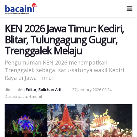
KEN 2026 Jawa Timur: Kediri,
Blitar, Tulungagung Gugur,
Trenggalek Melaju
Pengumuman KEN 2026 menempatkan
Trenggalek sebagai satu-satunya wakil Kediri
Raya di Jawa Timur
ditulis oleh
Editor, Solichan Arif
27 January 2026 09:34
Durasi baca: 4 menit