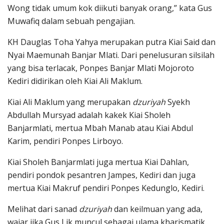
Wong tidak umum kok diikuti banyak orang,” kata Gus
Muwafiq dalam sebuah pengajian.
KH Dauglas Toha Yahya merupakan putra Kiai Said dan
Nyai Maemunah Banjar Mlati. Dari penelusuran silsilah
yang bisa terlacak, Ponpes Banjar Mlati Mojoroto
Kediri didirikan oleh Kiai Ali Maklum.
Kiai Ali Maklum yang merupakan
dzuriyah
Syekh
Abdullah Mursyad adalah kakek Kiai Sholeh
Banjarmlati, mertua Mbah Manab atau Kiai Abdul
Karim, pendiri Ponpes Lirboyo.
Kiai Sholeh Banjarmlati juga mertua Kiai Dahlan,
pendiri pondok pesantren Jampes, Kediri dan juga
mertua Kiai Makruf pendiri Ponpes Kedunglo, Kediri.
Melihat dari sanad
dzuriyah
dan keilmuan yang ada,
wajar jika Gus Lik muncul sebagai ulama kharismatik