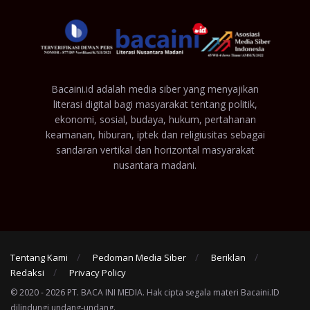
Bacaini.id adalah media siber yang menyajikan
literasi digital bagi masyarakat tentang politik,
ekonomi, sosial, budaya, hukum, pertahanan
keamanan, hiburan, iptek dan religiusitas sebagai
sandaran vertikal dan horizontal masyarakat
nusantara madani.
Tentang Kami
Pedoman Media Siber
Beriklan
Redaksi
Privacy Policy
© 2020 - 2026 PT. BACA INI MEDIA. Hak cipta segala materi Bacaini.ID
dilindungi undang-undang.