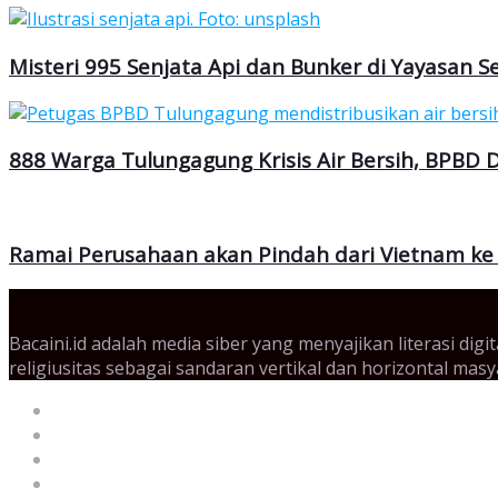
Misteri 995 Senjata Api dan Bunker di Yayasan 
888 Warga Tulungagung Krisis Air Bersih, BPBD D
Ramai Perusahaan akan Pindah dari Vietnam ke 
Bacaini.id adalah media siber yang menyajikan literasi di
religiusitas sebagai sandaran vertikal dan horizontal mas
Tentang Kami
Pedoman Media Siber
Beriklan
Redaksi