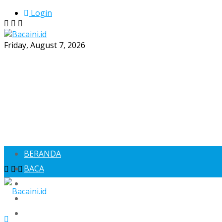
Login
Friday, August 7, 2026
BERANDA
BACA
SOSOK
BERANDA
EKONOMI
BACA
BACAGAYA