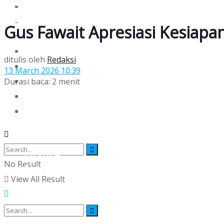
SOSOK
INTERNASIONAL
EKONOMI
OPINI
Gus Fawait Apresiasi Kesia
TEKNO & SAINS
BACAGAYA
REKAM JEJAK
INTERNASIONAL
ditulis oleh
Redaksi
PLURAL
OPINI
13 March 2026 10:39
HISTORIA
Durasi baca: 2 menit
TEKNO & SAINS
INFORIAL
REKAM JEJAK
BACA DATA
PLURAL
HISTORIA
INFORIAL
No Result
BACA DATA
View All Result