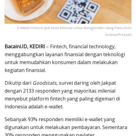
E-Wallet Fintech Jadi Idola Milenial untuk Menghindari Uang Palsu (foto
ilustrasi/freepik)
Bacaini.ID, KEDIRI
– Fintech, financial technology,
menggabungkan layanan finansial dengan teknologi
untuk memudahkan konsumen dalam melakukan
kegiatan finansial.
Dikutip dari
Goodstats
, survei daring oleh Jakpat
dengan 2133 responden yang mayoritas milenial
menyebut platform fintech yang paling digemari di
Indonesia adalah e-wallet.
Sebanyak 93% responden memiliki e-wallet yang
digunakan untuk melakukan pembayaran. Sementara
30% responden menggunakan paylater.