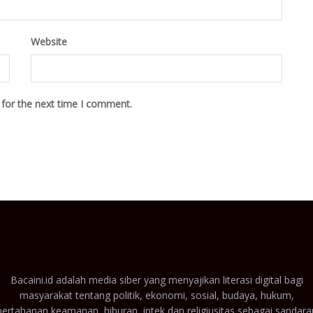
Website
 for the next time I comment.
Bacaini.id adalah media siber yang menyajikan literasi digital bagi
masyarakat tentang politik, ekonomi, sosial, budaya, hukum,
pertahanan keamanan, hiburan, iptek dan religiusitas sebagai sandara