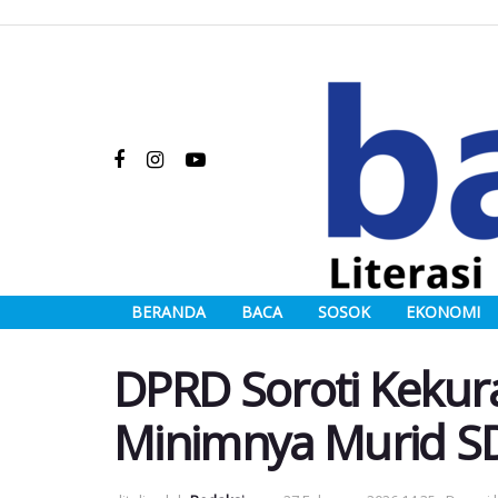
BERANDA
BACA
SOSOK
EKONOMI
DPRD Soroti Keku
Minimnya Murid S