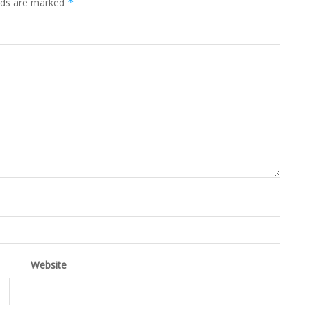
elds are marked
*
Website