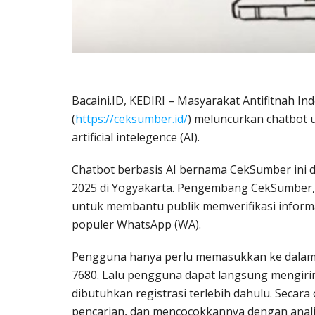
Bacaini.ID, KEDIRI – Masyarakat Antifitnah I
(
https://ceksumber.id/
) meluncurkan chatbot 
artificial intelegence (AI).
Chatbot berbasis AI bernama CekSumber ini d
2025 di Yogyakarta. Pengembang CekSumber,
untuk membantu publik memverifikasi informas
populer WhatsApp (WA).
Pengguna hanya perlu memasukkan ke dalam
7680. Lalu pengguna dapat langsung mengir
dibutuhkan registrasi terlebih dahulu. Secar
pencarian, dan mencocokkannya dengan anali