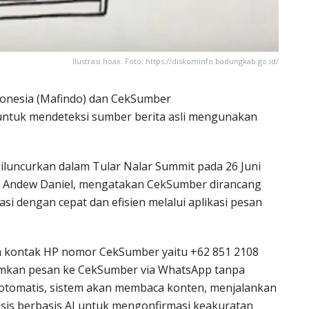
Ilustrasi hoax. Foto: https://diskominfo.badungkab.go.id/
ndonesia (Mafindo) dan CekSumber
untuk mendeteksi sumber berita asli mengunakan
iluncurkan dalam Tular Nalar Summit pada 26 Juni
 Andew Daniel, mengatakan CekSumber dirancang
i dengan cepat dan efisien melalui aplikasi pesan
 kontak HP nomor CekSumber yaitu +62 851 2108
imkan pesan ke CekSumber via WhatsApp tanpa
a otomatis, sistem akan membaca konten, menjalankan
sis berbasis AI untuk mengonfirmasi keakuratan