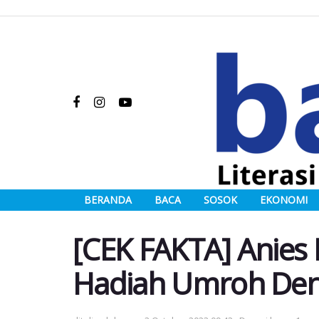
BERANDA
BACA
SOSOK
EKONOMI
[CEK FAKTA] Anies
Hadiah Umroh Den