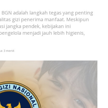
BGN adalah langkah tegas yang penting
litas gizi penerima manfaat. Meskipun
i jangka pendek, kebijakan ini
gelola menjadi jauh lebih higienis,
a: 3 menit